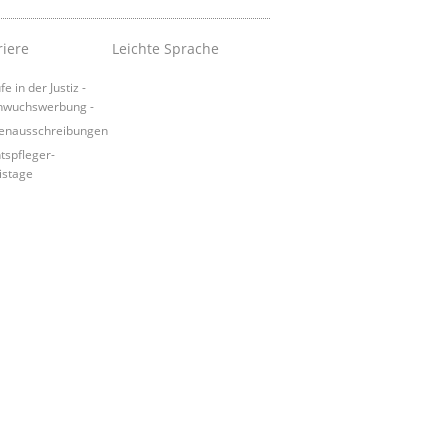
riere
Leichte Sprache
e in der Justiz -
hwuchswerbung -
lenausschreibungen
tspfleger-
istage