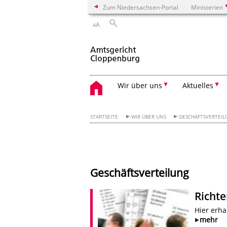
Zum Niedersachsen-Portal
Ministerien
A
A
Wir über uns
Aktuelles
STARTSEITE
WIR ÜBER UNS
GESCHÄFTSVERTEI
Geschäftsverteilung
Richte
Hier erha
mehr