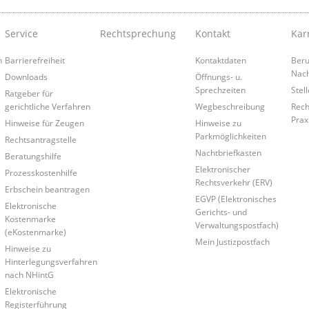
Service
Rechtsprechung
Kontakt
Kar
n
Barrierefreiheit
Kontaktdaten
Beruf
Nac
Downloads
Öffnungs- u.
Sprechzeiten
Stel
Ratgeber für
gerichtliche Verfahren
Wegbeschreibung
Rech
Prax
Hinweise für Zeugen
Hinweise zu
Parkmöglichkeiten
Rechtsantragstelle
Nachtbriefkasten
Beratungshilfe
Elektronischer
Prozesskostenhilfe
Rechtsverkehr (ERV)
Erbschein beantragen
EGVP (Elektronisches
Elektronische
Gerichts- und
Kostenmarke
Verwaltungspostfach)
(eKostenmarke)
Mein Justizpostfach
Hinweise zu
Hinterlegungsverfahren
nach NHintG
Elektronische
Registerführung