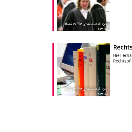
Bildrechte
:
grafolux & eye-
server
Rechts
Hier erha
Rechtspf
Bildrechte
:
grafolux & eye-
server